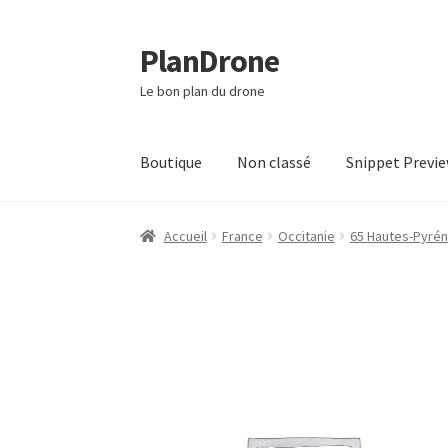
PlanDrone
Aller
Aller
à
au
Le bon plan du drone
la
contenu
navigation
Boutique
Non classé
Snippet Previ
Accueil
Boutique
Mon compte
Page d’exempl
Accueil
France
Occitanie
65 Hautes-Pyré