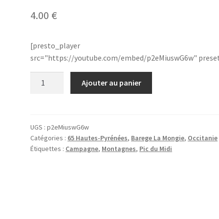
4.00
€
[presto_player
src="https://youtube.com/embed/p2eMiuswG6w" prese
quantité
Ajouter au panier
de
65.BaregesLaMongie.0360.4
UGS :
p2eMiuswG6w
Catégories :
65 Hautes-Pyrénées
,
Barege La Mongie
,
Occitanie
Étiquettes :
Campagne
,
Montagnes
,
Pic du Midi