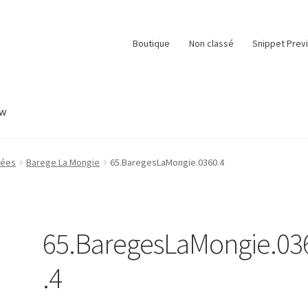
Boutique
Non classé
Snippet Prev
ew
e
Panier
Snippet Preview
Validation de la commande
nées
Barege La Mongie
65.BaregesLaMongie.0360.4
65.BaregesLaMongie.03
.4