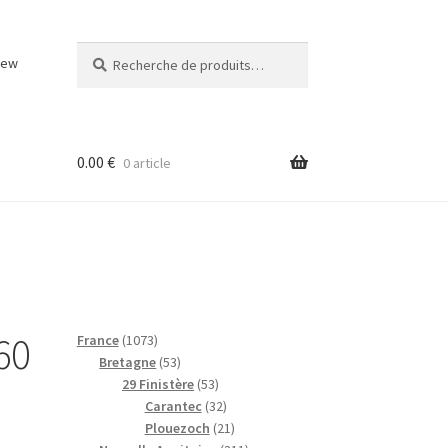
Recherche
Recherche
iew
pour :
0.00
€
0 article
60
1
France
1073
0
5
Bretagne
53
7
3
5
29 Finistère
53
3
p
3
3
Carantec
32
p
r
p
2
2
Plouezoch
21