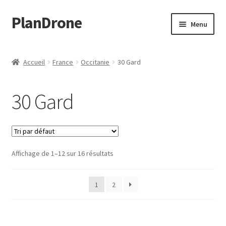
PlanDrone
Aller
Aller
Menu
à
au
la
contenu
Accueil
navigation
Accueil
France
Occitanie
30 Gard
Boutique
30 Gard
Mon compte
Page d’exemple
Affichage de 1–12 sur 16 résultats
Panier
Snippet Preview
1
2
Validation de la commande