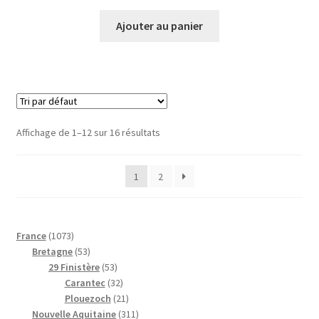
Ajouter au panier
Affichage de 1–12 sur 16 résultats
1
2
1
France
1073
0
5
Bretagne
53
7
3
5
29 Finistère
53
3
p
3
3
Carantec
32
p
r
p
2
2
Plouezoch
21
r
o
r
p
1
3
Nouvelle Aquitaine
311