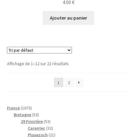
4.00
€
Ajouter au panier
Affichage de 1–12 sur 22 résultats
1
2
1
France
1073
0
5
Bretagne
53
7
3
5
29 Finistère
53
3
p
3
3
Carantec
32
p
r
p
2
2
Plouezoch
21