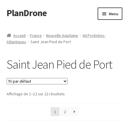
PlanDrone
Aller
Aller
Menu
à
au
la
contenu
Accueil
navigation
Accueil
France
Nouvelle Aquitaine
64 Pyrénées-
Atlantiques
Saint Jean Pied de Port
Boutique
Mon compte
Saint Jean Pied de Port
Page d’exemple
Panier
Affichage de 1–12 sur 22 résultats
Snippet Preview
1
2
Validation de la commande