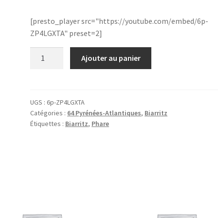
[presto_player src="https://youtube.com/embed/6p-
ZP4LGXTA" preset=2]
quantité
Ajouter au panier
de
64.Biarritz.0515.1
UGS :
6p-ZP4LGXTA
Catégories :
64 Pyrénées-Atlantiques
,
Biarritz
Étiquettes :
Biarritz
,
Phare