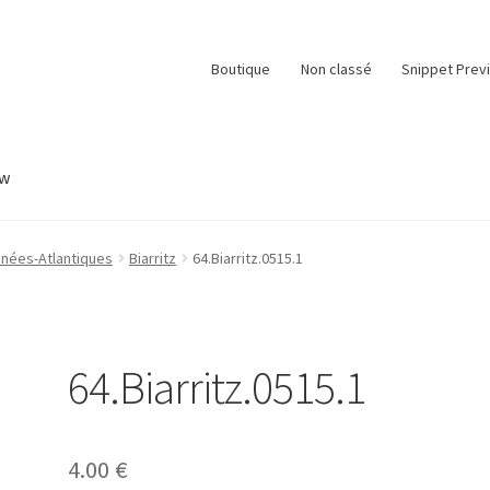
Boutique
Non classé
Snippet Prev
ew
e
Panier
Snippet Preview
Validation de la commande
énées-Atlantiques
Biarritz
64.Biarritz.0515.1
64.Biarritz.0515.1
4.00
€