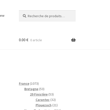
Recherche
Recherche
iew
pour :
0.00
€
0 article
1
France
1073
0
5
Bretagne
53
7
3
5
29 Finistère
53
3
p
3
3
Carantec
32
p
r
p
2
2
Plouezoch
21