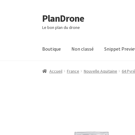
PlanDrone
Aller
Aller
à
au
Le bon plan du drone
la
contenu
navigation
Boutique
Non classé
Snippet Previ
Accueil
Boutique
Mon compte
Page d’exempl
Accueil
France
Nouvelle Aquitaine
64 Pyr