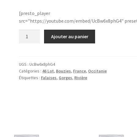
[presto_player
src="https://youtube.com/embed/UcBw6x8phG4" prese
quantité
Ajouter au panier
de
46.Bouzies
019603
UGS :
UcBw6x8phG4
Catégories :
46 Lot
,
Bouzies
,
France
,
Occitanie
Étiquettes :
Falaises
,
Gorges
,
Rivière