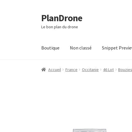
PlanDrone
Aller
Aller
à
au
Le bon plan du drone
la
contenu
navigation
Boutique
Non classé
Snippet Previ
Accueil
Boutique
Mon compte
Page d’exempl
Accueil
France
Occitanie
46 Lot
Bouzie