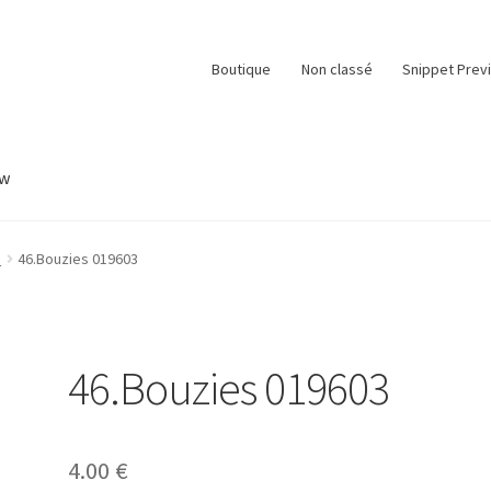
Boutique
Non classé
Snippet Prev
ew
e
Panier
Snippet Preview
Validation de la commande
s
46.Bouzies 019603
46.Bouzies 019603
4.00
€