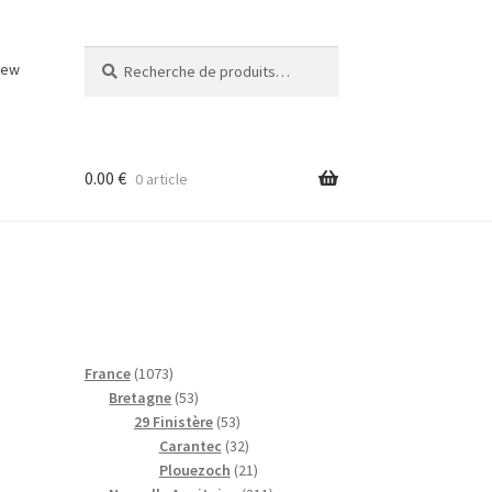
Recherche
Recherche
iew
pour :
0.00
€
0 article
1
France
1073
0
5
Bretagne
53
7
3
5
29 Finistère
53
3
p
3
3
Carantec
32
p
r
p
2
2
Plouezoch
21