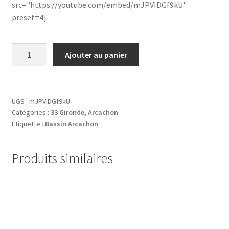
src="https://youtube.com/embed/mJPVIDGf9kU"
preset=4]
quantité
Ajouter au panier
de
33.Arcachon.00000.1
UGS :
mJPVIDGf9kU
Catégories :
33 Gironde
,
Arcachon
Étiquette :
Bassin Arcachon
Produits similaires