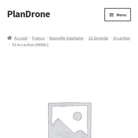
PlanDrone
Aller
Aller
Menu
à
au
la
contenu
Accueil
navigation
Accueil
France
Nouvelle Aquitaine
33 Gironde
Arcachon
33.Arcachon.00000.1
Boutique
Mon compte
Page d’exemple
Panier
Snippet Preview
Validation de la commande