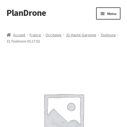
PlanDrone
Aller
Aller
Menu
à
au
la
contenu
Accueil
navigation
Accueil
France
Occitanie
31 Haute-Garonne
Toulouse
31.Toulouse.0127.02
Boutique
Mon compte
Page d’exemple
Panier
Snippet Preview
Validation de la commande