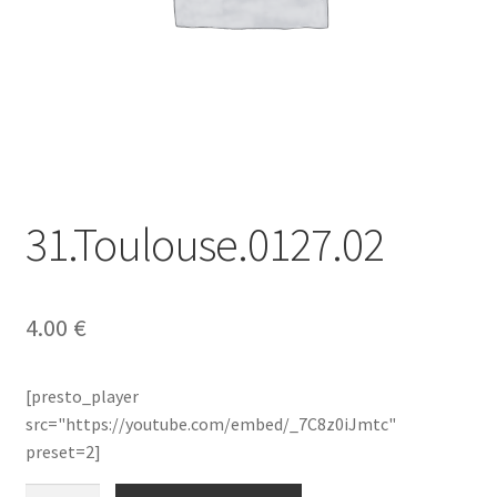
31.Toulouse.0127.02
4.00
€
[presto_player
src="https://youtube.com/embed/_7C8z0iJmtc"
preset=2]
quantité