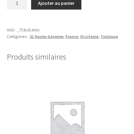
Ajouter au panier
de
31.Toulouse.0127.02
UGS :
_7C8z0iJmtc
Catégories :
31 Haute-Garonne
,
France
,
Occitanie
,
Toulouse
Produits similaires