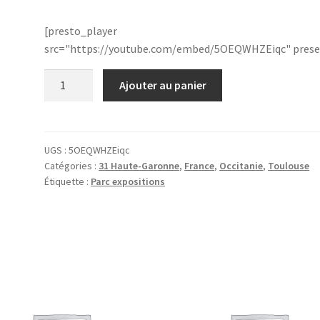
[presto_player
src="https://youtube.com/embed/5OEQWHZEiqc" prese
quantité
Ajouter au panier
de
31.Meett.030104
UGS :
5OEQWHZEiqc
Catégories :
31 Haute-Garonne
,
France
,
Occitanie
,
Toulouse
Étiquette :
Parc expositions