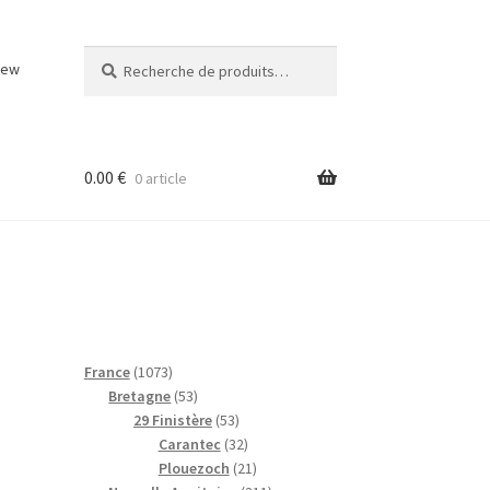
Recherche
Recherche
iew
pour :
0.00
€
0 article
1
France
1073
0
5
Bretagne
53
7
3
5
29 Finistère
53
3
p
3
3
Carantec
32
p
r
p
2
2
Plouezoch
21