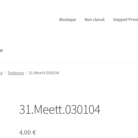
Boutique
Non classé
Snippet Prev
ew
e
Panier
Snippet Preview
Validation de la commande
ne
Toulouse
31.Meett.030104
31.Meett.030104
4.00
€