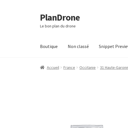
PlanDrone
Aller
Aller
à
au
Le bon plan du drone
la
contenu
navigation
Boutique
Non classé
Snippet Previ
Accueil
Boutique
Mon compte
Page d’exempl
Accueil
France
Occitanie
31 Haute-Garon