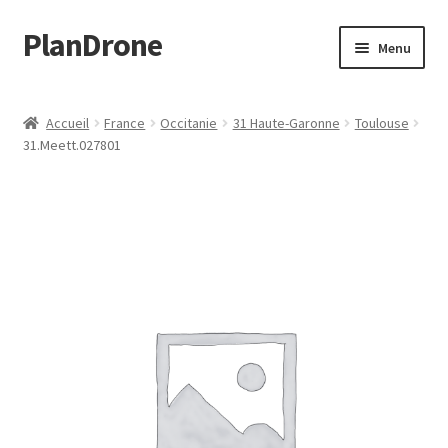
PlanDrone
Aller
Aller
Menu
à
au
la
contenu
Accueil
navigation
Accueil
France
Occitanie
31 Haute-Garonne
Toulouse
31.Meett.027801
Boutique
Mon compte
Page d’exemple
Panier
Snippet Preview
Validation de la commande