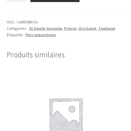
31.Meett.027801
UGS :
Ca665fjlKOo
Catégories :
31 Haute-Garonne
,
France
,
Occitanie
,
Toulouse
Étiquette :
Parc expositions
Produits similaires