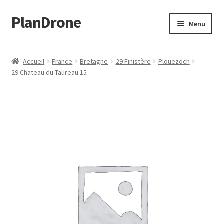
PlanDrone
Aller
Aller
Menu
à
au
la
contenu
Accueil
navigation
Accueil
France
Bretagne
29 Finistère
Plouezoch
29.Chateau du Taureau 15
Boutique
Mon compte
Page d’exemple
Panier
Snippet Preview
Validation de la commande