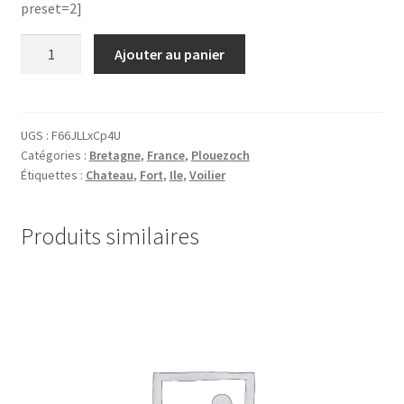
preset=2]
quantité
Ajouter au panier
de
29.Chateau
du
Taureau
UGS :
F66JLLxCp4U
Catégories :
Bretagne
,
France
,
Plouezoch
15
Étiquettes :
Chateau
,
Fort
,
Ile
,
Voilier
Produits similaires