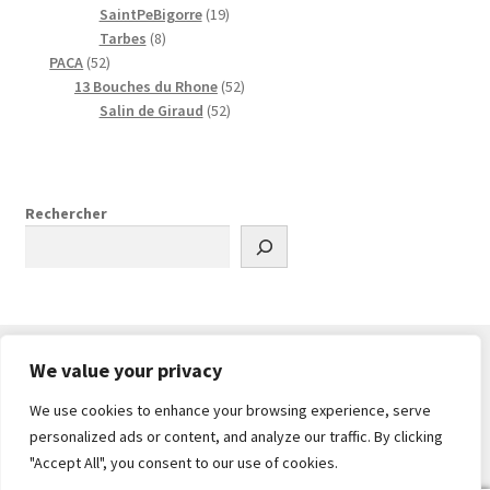
u
t
o
r
u
p
p
1
t
SaintPeBigorre
19
8
i
s
d
o
i
r
r
9
s
Tarbes
8
5
p
t
u
d
t
o
o
p
PACA
52
2
r
i
u
s
d
d
r
5
13 Bouches du Rhone
52
p
o
t
i
u
u
o
5
2
Salin de Giraud
52
r
d
s
t
i
i
d
2
p
o
u
s
t
t
u
p
r
d
i
s
s
i
r
o
u
t
t
o
d
Rechercher
i
s
s
d
u
t
u
i
s
i
t
t
s
s
We value your privacy
We use cookies to enhance your browsing experience, serve
© PlanDrone 2026
personalized ads or content, and analyze our traffic. By clicking
Built with WooCommerce
.
"Accept All", you consent to our use of cookies.