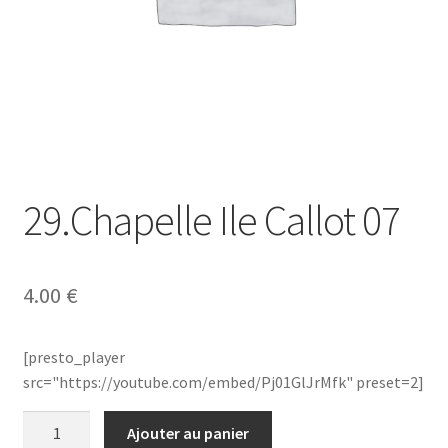
29.Chapelle Ile Callot 07
4.00
€
[presto_player
src="https://youtube.com/embed/Pj01GlJrMfk" preset=2]
quantité
Ajouter au panier
de