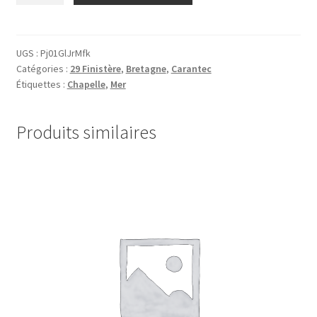
29.Chapelle
Ile
Callot
UGS :
Pj01GlJrMfk
Catégories :
29 Finistère
,
Bretagne
,
Carantec
07
Étiquettes :
Chapelle
,
Mer
Produits similaires