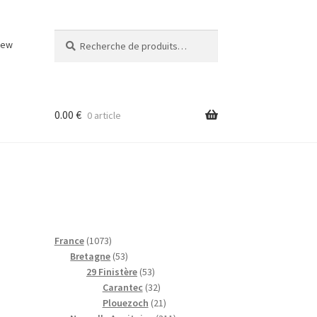
Recherche
Recherche
iew
pour :
0.00
€
0 article
1
France
1073
0
5
Bretagne
53
7
3
5
29 Finistère
53
3
p
3
3
Carantec
32
p
r
p
2
2
Plouezoch
21