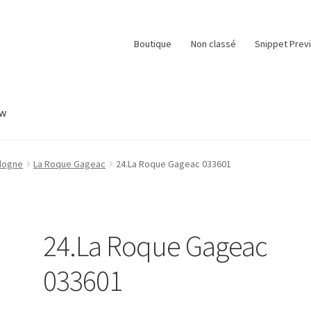
Boutique
Non classé
Snippet Prev
ew
e
Panier
Snippet Preview
Validation de la commande
dogne
La Roque Gageac
24.La Roque Gageac 033601
24.La Roque Gageac
033601