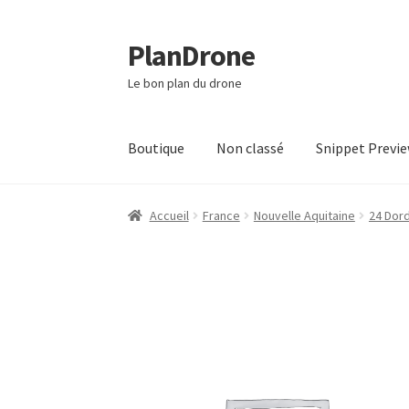
PlanDrone
Aller
Aller
à
au
Le bon plan du drone
la
contenu
navigation
Boutique
Non classé
Snippet Previ
Accueil
Boutique
Mon compte
Page d’exempl
Accueil
France
Nouvelle Aquitaine
24 Dor