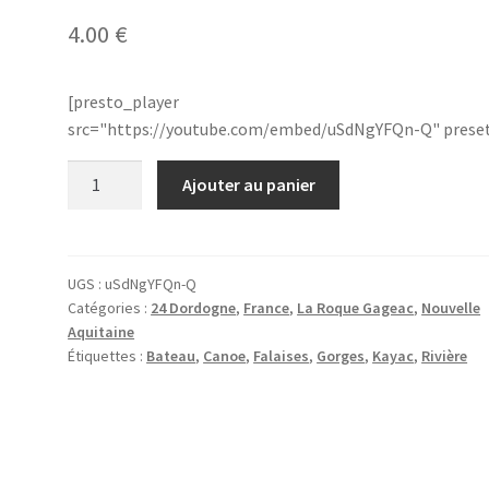
4.00
€
[presto_player
src="https://youtube.com/embed/uSdNgYFQn-Q" prese
quantité
Ajouter au panier
de
24.La
Roque
Gageac
UGS :
uSdNgYFQn-Q
Catégories :
24 Dordogne
,
France
,
La Roque Gageac
,
Nouvelle
033601
Aquitaine
Étiquettes :
Bateau
,
Canoe
,
Falaises
,
Gorges
,
Kayac
,
Rivière