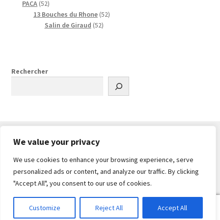
5
p
t
u
d
t
o
o
p
PACA
52
2
r
i
u
s
d
d
r
5
13 Bouches du Rhone
52
p
o
t
i
u
u
o
5
2
Salin de Giraud
52
r
d
s
t
i
i
d
2
p
o
u
s
t
t
u
p
r
d
i
s
s
i
r
o
u
t
t
o
d
Rechercher
i
s
s
d
u
t
u
i
s
i
t
t
s
s
We value your privacy
We use cookies to enhance your browsing experience, serve
© PlanDrone 2026
personalized ads or content, and analyze our traffic. By clicking
Built with WooCommerce
.
"Accept All", you consent to our use of cookies.
0
Customize
Reject All
Accept All
Recherche
Recherche