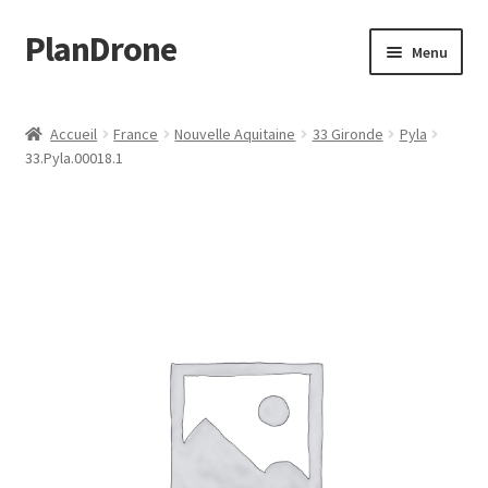
PlanDrone
Aller
Aller
Menu
à
au
la
contenu
Accueil
navigation
Accueil
France
Nouvelle Aquitaine
33 Gironde
Pyla
33.Pyla.00018.1
Boutique
Mon compte
Page d’exemple
Panier
Snippet Preview
Validation de la commande