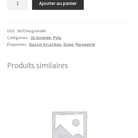
Ajouter au panier
de
33.Pyla.00018.1
UGS :
NoT5AegwAwM
Catégories :
33 Gironde
,
Pyla
Étiquettes :
Bassin Arcachon
,
Dune
,
Parapente
Produits similaires