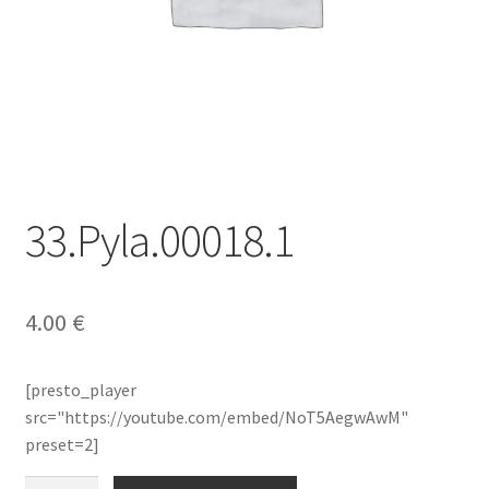
33.Pyla.00018.1
4.00
€
[presto_player
src="https://youtube.com/embed/NoT5AegwAwM"
preset=2]
quantité