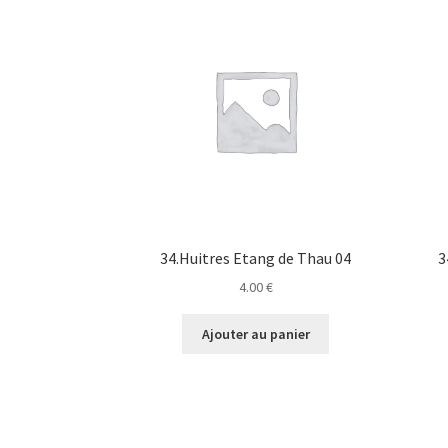
34.Huitres Etang de Thau 04
3
4.00
€
Ajouter au panier