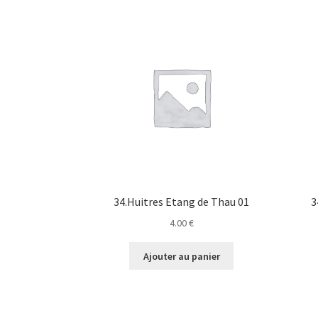
34.Huitres Etang de Thau 01
3
4.00
€
Ajouter au panier