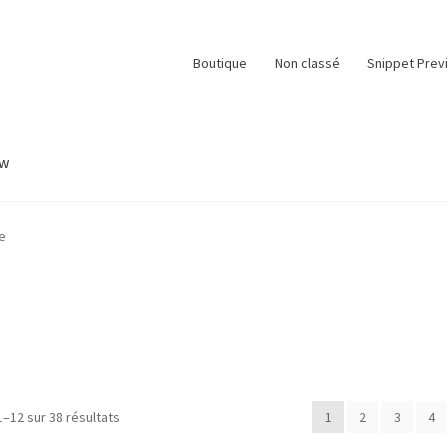
Boutique
Non classé
Snippet Prev
ew
e
Panier
Snippet Preview
Validation de la commande
e
1–12 sur 38 résultats
1
2
3
4