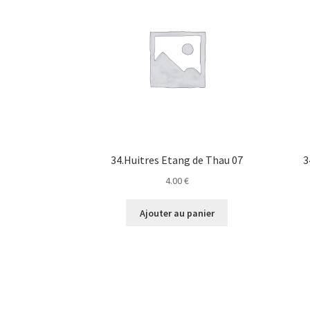
34.Huitres Etang de Thau 07
3
4.00
€
Ajouter au panier