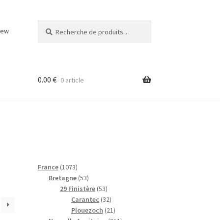
Recherche
Recherche
iew
pour :
0.00
€
0 article
1
France
1073
0
5
Bretagne
53
7
3
5
29 Finistère
53
3
p
3
3
Carantec
32
p
r
p
2
2
Plouezoch
21