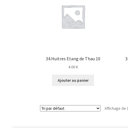
34.Huitres Etang de Thau 10
3
4.00
€
Ajouter au panier
Affichage de 