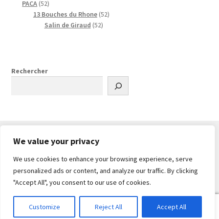
5
p
t
u
d
t
o
o
p
PACA
52
2
r
i
u
s
d
d
r
5
13 Bouches du Rhone
52
p
o
t
i
u
u
o
5
2
Salin de Giraud
52
r
d
s
t
i
i
d
2
p
o
u
s
t
t
u
p
r
d
i
s
s
i
r
o
u
t
t
o
d
Rechercher
i
s
s
d
u
t
u
i
s
i
t
t
s
s
We value your privacy
We use cookies to enhance your browsing experience, serve
© PlanDrone 2026
personalized ads or content, and analyze our traffic. By clicking
Built with WooCommerce
.
"Accept All", you consent to our use of cookies.
0
Customize
Reject All
Accept All
Recherche
Recherche