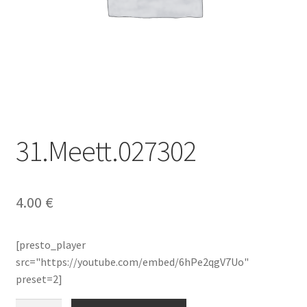
31.Meett.027302
4.00
€
[presto_player
src="https://youtube.com/embed/6hPe2qgV7Uo"
preset=2]
quantité