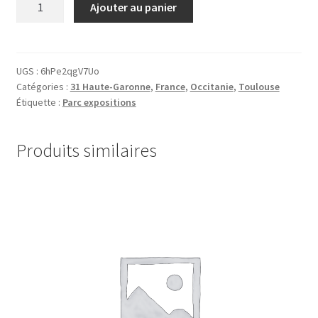
Ajouter au panier
de
31.Meett.027302
UGS :
6hPe2qgV7Uo
Catégories :
31 Haute-Garonne
,
France
,
Occitanie
,
Toulouse
Étiquette :
Parc expositions
Produits similaires