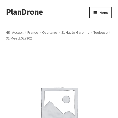
PlanDrone
Aller
Aller
Menu
à
au
la
contenu
Accueil
navigation
Accueil
France
Occitanie
31 Haute-Garonne
Toulouse
31.Meett.027302
Boutique
Mon compte
Page d’exemple
Panier
Snippet Preview
Validation de la commande