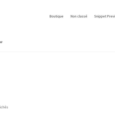
Boutique
Non classé
Snippet Prev
ew
e
Panier
Snippet Preview
Validation de la commande
fichés