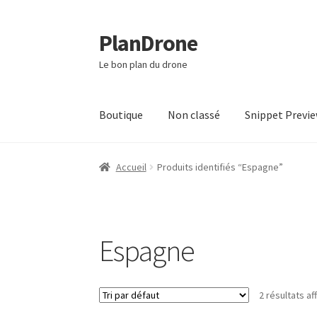
PlanDrone
Aller
Aller
à
au
Le bon plan du drone
la
contenu
navigation
Boutique
Non classé
Snippet Previ
Accueil
Boutique
Mon compte
Page d’exempl
Accueil
Produits identifiés “Espagne”
Espagne
2 résultats af