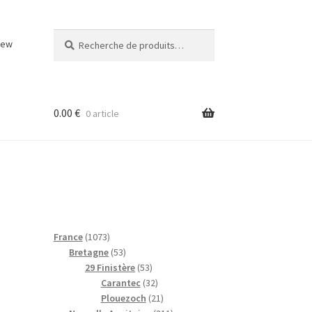
Recherche
Recherche
iew
pour :
0.00
€
0 article
1
France
1073
0
5
Bretagne
53
7
3
5
29 Finistère
53
3
p
3
3
Carantec
32
p
r
p
2
2
Plouezoch
21